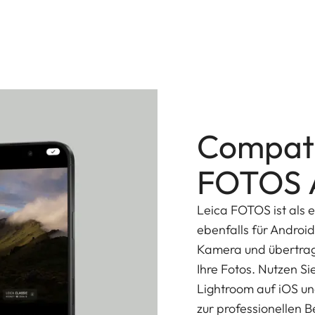
ält die Sonderausführung der M11 eine weitere
rienmodell unterscheidet.
Compati
FOTOS 
Leica FOTOS ist als e
ebenfalls für Androi
Kamera und übertrage
Ihre Fotos. Nutzen Si
Lightroom auf iOS un
zur professionellen B