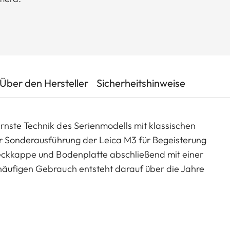
Über den Hersteller
Sicherheitshinweise
nste Technik des Serienmodells mit klassischen
er Sonderausführung der Leica M3 für Begeisterung
Deckkappe und Bodenplatte abschließend mit einer
häufigen Gebrauch entsteht darauf über die Jahre
riante zeichnet sich zudem durch den Leica Fadenzug
Bedienelemente sowie den bewussten Verzicht auf
len Akzent setzt der glänzend silbern verchromte
er Leica M3 verbaut wurde. Mit ihrer aufwendigen