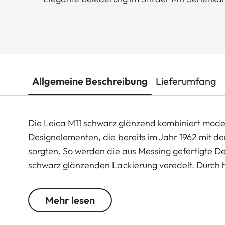
Allgemeine Beschreibung
Lieferumfang
Die Leica M11 schwarz glänzend kombiniert moder
Designelementen, die bereits im Jahr 1962 mit d
sorgten. So werden die aus Messing gefertigte 
schwarz glänzenden Lackierung veredelt. Durch 
eine einzigartige Patina. Die exklusive Designva
auf der Deckkappe, schwarz glänzend lackierte 
Mehr lesen
den roten Leica Punkt aus. Einen weiteren stilvol
Auslöser, der in dieser Ausführung erstmals an d