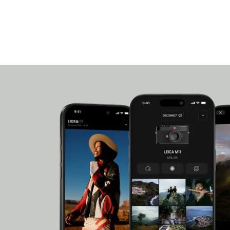
Kreuzrändelung am ISO- und Zeit-Einstellrad erh
Veredelung, die sich optisch und haptisch vom Se