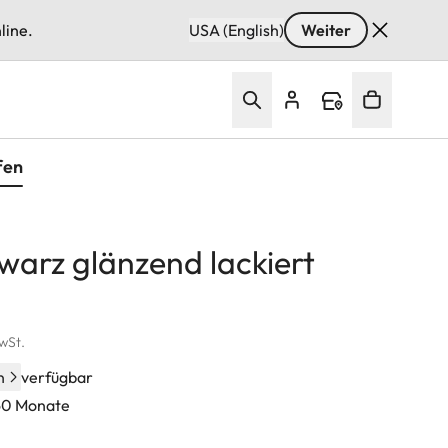
line.
USA (English)
Weiter
fen
hwarz glänzend lackiert
MwSt.
n
verfügbar
 60 Monate