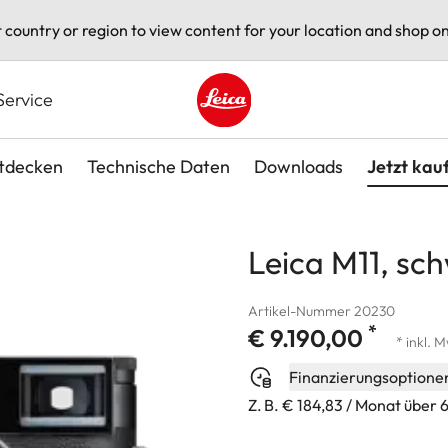
t country or region to view content for your location and shop on
Service
Leica logo - Home
tdecken
Technische Daten
Downloads
Jetzt kau
Leica M11, sc
Artikel-Nummer 20230
*
€ 9.190,00
* inkl. 
Finanzierungsoptione
Z. B. € 184,83 / Monat über