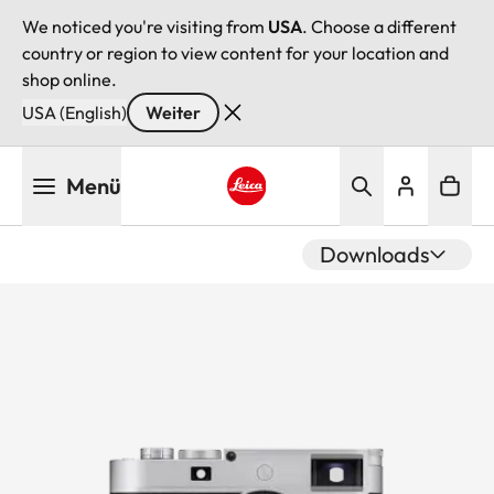
We noticed you're visiting from
USA
. Choose a different
country or region to view content for your location and
shop online.
USA (English)
Weiter
Direkt
Menü
zum
Inhalt
Leica logo - Home
Downloads