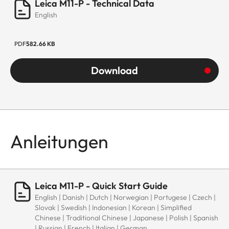
Leica M11-P - Technical Data
English
PDF
582.66 KB
Download
Anleitungen
Leica M11-P - Quick Start Guide
English | Danish | Dutch | Norwegian | Portugese | Czech |
Slovak | Swedish | Indonesian | Korean | Simplified
Chinese | Traditional Chinese | Japanese | Polish | Spanish
| Russian | French | Italian | German