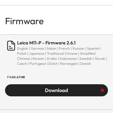
Firmware
Leica M11-P - Firmware 2.6.1
English | German | Italian | French | Russian | Spanish |
Polish | Japanese | Traditional Chinese | Simplified
Chinese | Korean | Arabic | Indonesian | Swedish | Slovak |
Czech | Portugese | Dutch | Norwegian | Danish
FW
60.67 MB
Download