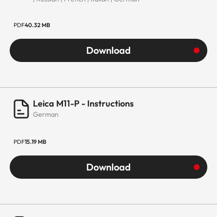
PDF
40.32 MB
Download
Leica M11-P - Instructions
German
PDF
15.19 MB
Download