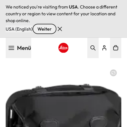
We noticed you're visiting from
USA
. Choose a different
country or region to view content for your location and
shop online.
USA (English)
Weiter
Direkt
Menü
zum
Inhalt
Leica logo - Home