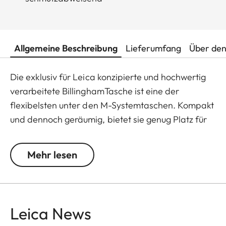
Allgemeine Beschreibung
Lieferumfang
Über den
Die exklusiv für Leica konzipierte und hochwertig
verarbeitete BillinghamTasche ist eine der
flexibelsten unter den M-Systemtaschen. Kompakt
und dennoch geräumig, bietet sie genug Platz für
bis zu zwei M-Gehäuse und zwei Objektive oder ein
M-Gehäuse und drei Objektive. Selbst große
Mehr lesen
Objektive und ein Handgriff M sind gut und sicher
verstaubar. In das praktische Reißverschlussfach
passen das Ladegerät, Ersatzakkus sowie weiteres
Zubehör. Das robuste Canvas-Gewebe ist wasser-
Leica News
und schmutzabweisend und genügt höchsten