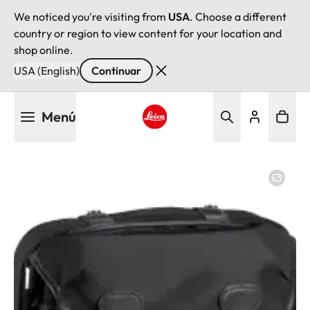
We noticed you're visiting from
USA
. Choose a different
country or region to view content for your location and
shop online.
USA (English)
Continuar
Pasar
Menú
al
contenido
Leica logo - Home
principal