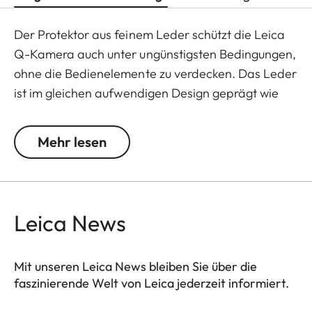
Der Protektor aus feinem Leder schützt die Leica
Q-Kamera auch unter ungünstigsten Bedingungen,
ohne die Bedienelemente zu verdecken. Das Leder
ist im gleichen aufwendigen Design geprägt wie
die Oberfläche der Kamera und bietet
zusätzlichen Halt beim Fotografieren.
Mehr lesen
Praktisch: die Klappe mit integriertem Fach für
eine zusätzliche SD-Speicherkarte. Ein
Magnetverschluss ermöglicht den schnellen Zugriff
Leica News
auf die SD-Karte, sowie auf den Akku der Kamera.
Immer griffbereit, ohne den Protektor von der
Kamera entfernen zu müssen.
Mit unseren Leica News bleiben Sie über die
faszinierende Welt von Leica jederzeit informiert.