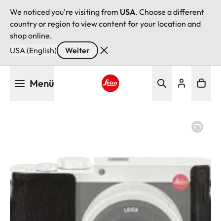
We noticed you're visiting from
USA
. Choose a different
country or region to view content for your location and
shop online.
USA (English)
Weiter
Direkt
Menü
zum
Inhalt
Leica logo - Home