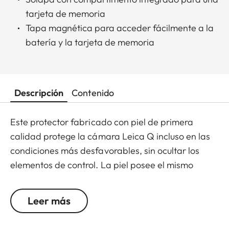
tarjeta de memoria
Tapa magnética para acceder fácilmente a la
batería y la tarjeta de memoria
Descripción
Contenido
Este protector fabricado con piel de primera
calidad protege la cámara Leica Q incluso en las
condiciones más desfavorables, sin ocultar los
elementos de control. La piel posee el mismo
relieve con diseño de diamante que aparece en el
cuerpo de la cámara, para obtener un perfecto
Leer más
look a juego, y ofrece una sujección extra al sacar
fotografías con una sola mano. Cómodo: la solapa