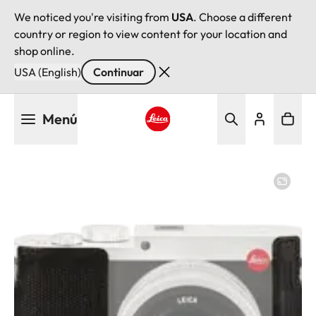
We noticed you're visiting from
USA
. Choose a different
country or region to view content for your location and
shop online.
USA (English)
Continuar
Pasar
Menú
al
contenido
Leica logo - Home
principal