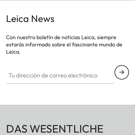
cuenta con un compartimento integrado para una
tarjeta de memoria SD extra. El cierre magnético
Leica News
permite acceder rápidameante a la tarjeta SD y la
batería de la cámara. Tendrás todo en tu mano
Con nuestro boletín de noticias Leica, siempre
cuando lo necesites, sin tener que retirar el
estarás informado sobre el fascinante mundo de
protector de la cámara.
Leica.
Tu dirección de correo electrónico
DAS WESENTLICHE