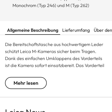
Monochrom (Typ 246) und M (Typ 262)
Allgemeine Beschreibung
Lieferumfang
Über den
Die Bereitschaftstasche aus hochwertigem Leder
schützt Leica M-Kameras sicher beim Tragen.
Dank des einfachen Umklappens des Vorderteils
ist die Kamera sofort einsatzbereit. Das Vorderteil
der Bereitschaftstasche lässt sich werkzeuglos
entfernen und ist so auch als Protektor
Mehr lesen
verwendbar. Die Bedienelemente an der
Hinterseite der Kamera bleiben frei zugänglich.
Der untere Teil ist drehbar, so dass sich Akku und
Speicherkarte problemlos wechseln lassen.
Leica News