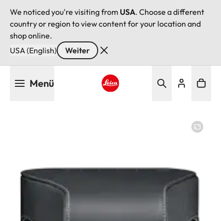
We noticed you're visiting from
USA
. Choose a different
country or region to view content for your location and
shop online.
USA (English)
Weiter
Direkt
Menü
zum
Inhalt
Leica logo - Home