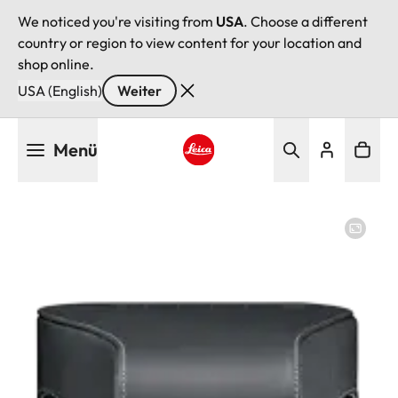
We noticed you're visiting from
USA
. Choose a different
country or region to view content for your location and
shop online.
USA (English)
Weiter
Direkt
Menü
zum
Inhalt
Leica logo - Home