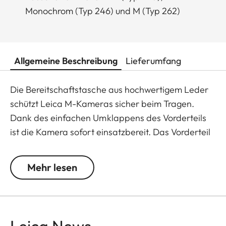
Monochrom (Typ 246) und M (Typ 262)
Allgemeine Beschreibung
Lieferumfang
Die Bereitschaftstasche aus hochwertigem Leder
schützt Leica M-Kameras sicher beim Tragen.
Dank des einfachen Umklappens des Vorderteils
ist die Kamera sofort einsatzbereit. Das Vorderteil
der Bereitschaftstasche lässt sich werkzeuglos
entfernen und ist so auch als Protektor
Mehr lesen
verwendbar. Die Bedienelemente an der
Hinterseite der Kamera bleiben frei zugänglich.
Der untere Teil ist drehbar, so dass sich Akku und
Speicherkarte problemlos wechseln lassen.
Leica News