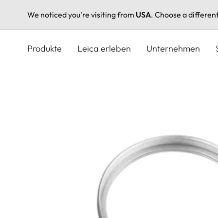
We noticed you're visiting from
USA
. Choose a differen
Direkt
zum
Produkte
Leica erleben
Unternehmen
Inhalt