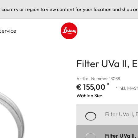
t country or region to view content for your location and shop on
Service
Leica logo - Home
Filter UVa II, 
Artikel-Nummer 13038
*
€ 155,00
* inkl. MwSt
Wählen Sie:
Filter UVa II,
Filter UVa II,