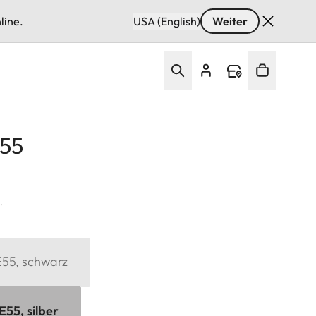
line.
USA (English)
Weiter
E55
.
 E55, schwarz
 E55, silber