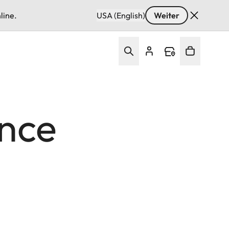
line.
USA (English)
Weiter
ence