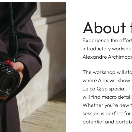
About 
Experience the effortl
introductory worksh
Alexandre Archimba
The workshop will sta
where Alex will show
Leica Q so special. T
will find macro deta
Whether you’re new t
session is perfect fo
potential and portab