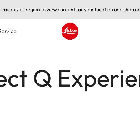
t country or region to view content for your location and shop on
Service
Leica logo - Home
ect Q Experi