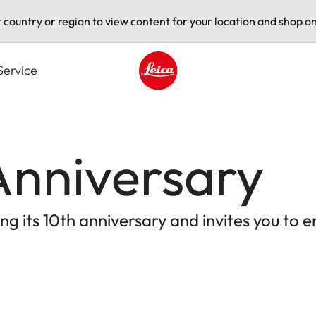
t country or region to view content for your location and shop on
Service
Leica logo - Home
Anniversary
ing its 10th anniversary and invites you to 