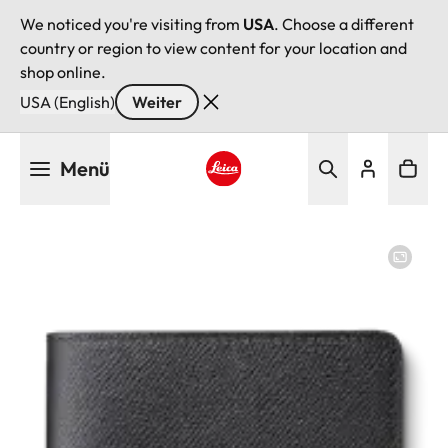
We noticed you're visiting from
USA
. Choose a different
country or region to view content for your location and
shop online.
USA (English)
Weiter
Direkt
Menü
zum
Inhalt
Leica logo - Home