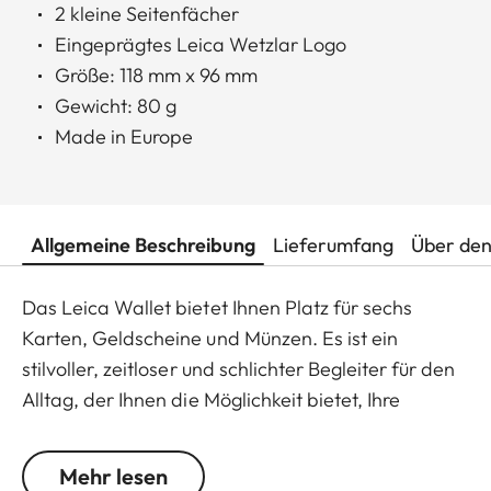
2 kleine Seitenfächer
Eingeprägtes Leica Wetzlar Logo
Größe: 118 mm x 96 mm
Gewicht: 80 g
Made in Europe
Allgemeine Beschreibung
Lieferumfang
Über den
Das Leica Wallet bietet Ihnen Platz für sechs
Karten, Geldscheine und Münzen. Es ist ein
stilvoller, zeitloser und schlichter Begleiter für den
Alltag, der Ihnen die Möglichkeit bietet, Ihre
wichtigsten Karten, Ausweise und Banknoten
immer und schnell bei der Hand zu haben.
Mehr lesen