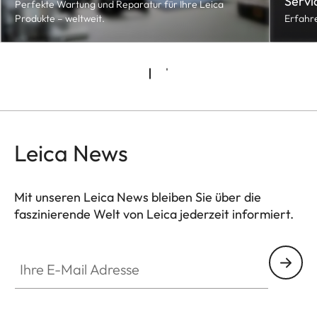
Servi
Perfekte Wartung und Reparatur für Ihre Leica
Produkte – weltweit.
Erfahre
Leica News
Mit unseren Leica News bleiben Sie über die
faszinierende Welt von Leica jederzeit informiert.
Ihre E-Mail Adresse