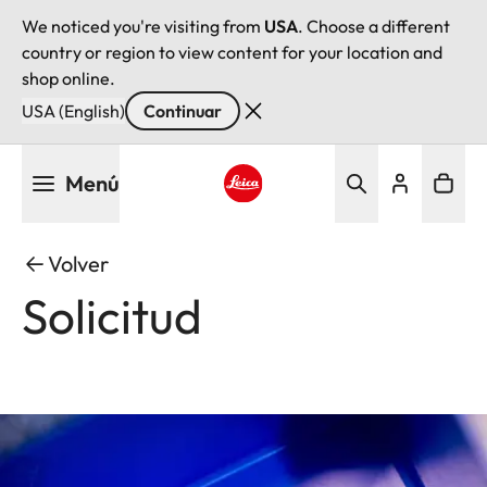
We noticed you're visiting from
USA
. Choose a different
country or region to view content for your location and
shop online.
USA (English)
Continuar
Pasar
Menú
al
contenido
Leica logo - Home
principal
Volver
Solicitud