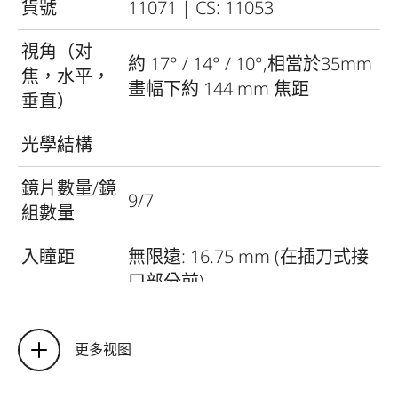
貨號
11071 | CS: 11053
視角（对
約 17° / 14° / 10°,
相當於35mm
焦，水平，
畫幅下約 144 mm 焦距
垂直）
光學結構
鏡片數量/鏡
9/7
組數量
入瞳距
無限遠: 16.75 mm (
在插刀式接
口部分前
)
最近對焦距離
: 37.43 mm (
在插
刀式接口部分前
)
更多视图
對焦範圍
1,5 米至無限遠