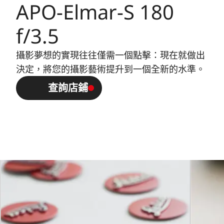
APO-Elmar-S 180
光圈最小值
32
f/3.5
卡口
徠卡S卡口
攝影夢想的實現往往僅需一個點擊：現在就做出
決定，將您的攝影藝術提升到一個全新的水準。
滤镜卡口/遮
遮光罩卡口外置（自帶）內置
查詢店鋪
光罩
E72濾鏡卡口，不能旋轉
尺寸重量
鏡頭長度
約 151 / 232 mm (含/不含遮光
罩)
最大直徑
約 88 / 96.6 mm (含/不含遮光