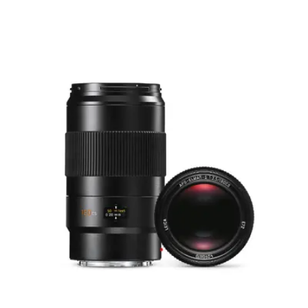
距離設置
標尺
公制/英制
最小物場
203 mm × 304 mm
最大放大比
1 : 6,8
例
光圈
設置/功能
電子控制光圈，使用相機上的
設置/選擇撥盤進行設置，可半
值調節