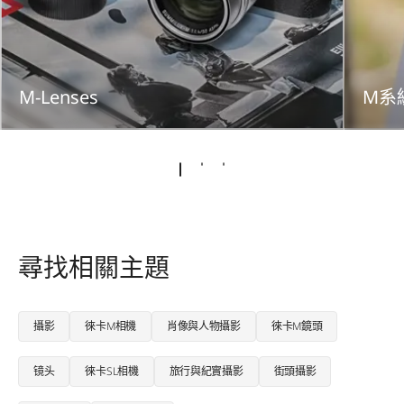
M-Lenses
M系
尋找相關主題
攝影
徠卡M相機
肖像與人物攝影
徠卡M鏡頭
镜头
徠卡SL相機
旅行與紀實攝影
街頭攝影