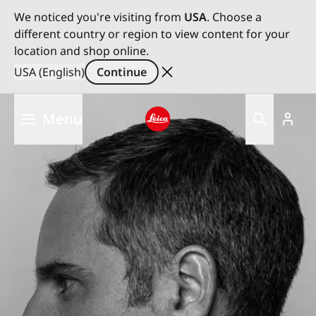
We noticed you're visiting from
USA
. Choose a
different country or region to view content for your
location and shop online.
USA (English)
Continue
Skip
Menu
to
main
Leica logo - Home
content