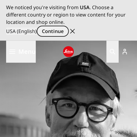
We noticed you're visiting from
USA
. Choose a
different country or region to view content for your
location and shop online.
USA (English)
Continue
Skip
Menu
to
main
Leica logo - Home
content