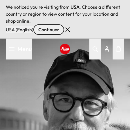
We noticed you're visiting from
USA
. Choose a different
country or region to view content for your location and
shop online.
USA (English)
Continuer
Aller
Menu
au
contenu
Leica logo - Home
principal