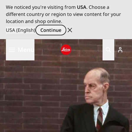
We noticed you're visiting from
USA
. Choose a
different country or region to view content for your
location and shop online.
USA (English)
Continue
Skip
Menu
to
main
Leica logo - Home
content