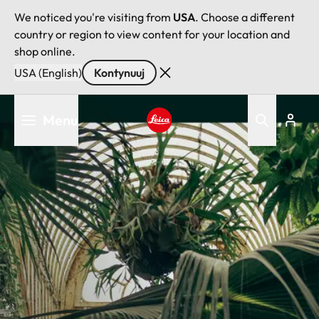
We noticed you're visiting from
USA
. Choose a different
country or region to view content for your location and
shop online.
USA (English)
Kontynuuj
Przejdź
Menu
do
treści
Leica logo - Home