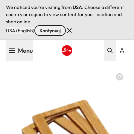
We noticed you're visiting from
USA
. Choose a different
country or region to view content for your location and
shop online.
USA (English)
Kontynuuj
Przejdź
Menu
do
treści
Leica logo - Home