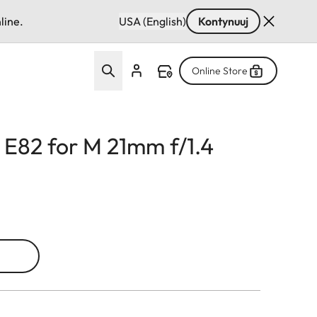
line.
USA (English)
Kontynuuj
Online Store
r E82 for M 21mm f/1.4