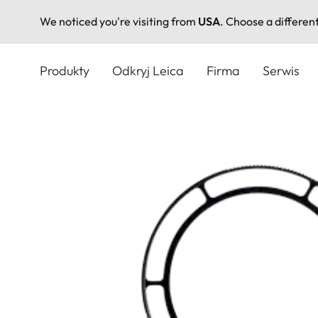
We noticed you're visiting from
USA
. Choose a differen
Przejdź
do
Produkty
Odkryj Leica
Firma
Serwis
treści