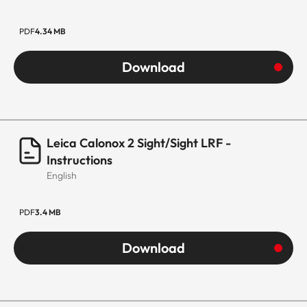
PDF
4.34 MB
Download
Leica Calonox 2 Sight/Sight LRF -
Instructions
English
PDF
3.4 MB
Download