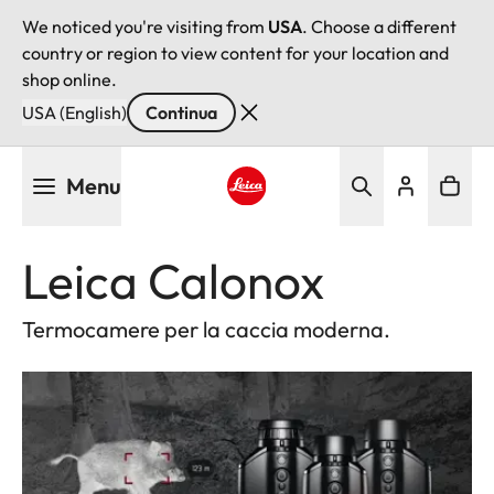
We noticed you're visiting from
USA
. Choose a different
country or region to view content for your location and
shop online.
USA (English)
Continua
Salta
Menu
al
contenuto
Leica logo - Home
principale
Leica Calonox
Termocamere per la caccia moderna.