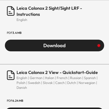
Leica Calonox 2 Sight/Sight LRF -
Instructions
English
PDF
3.4 MB
Download
Leica Calonox 2 View - Quickstart-Guide
English | German | Italian | French | Russian | Spanish |
Polish | Swedish | Slovak | Czech | Dutch | Norwegian |
Danish
PDF
6.24 MB