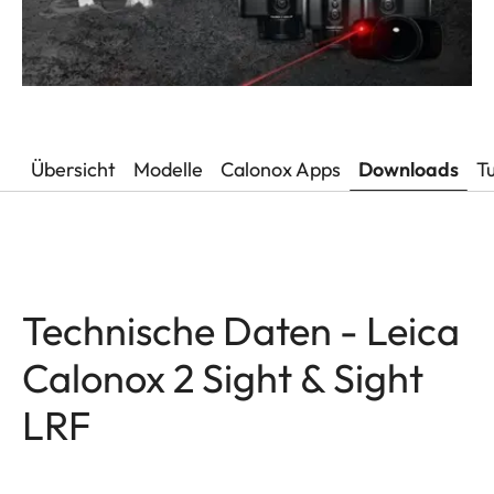
Übersicht
Modelle
Calonox Apps
Downloads
Tu
Technische Daten - Leica
Calonox 2 Sight & Sight
LRF