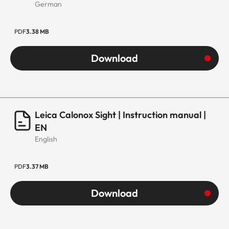
German
PDF
3.38 MB
Download
Leica Calonox Sight | Instruction manual |
EN
English
PDF
3.37 MB
Download