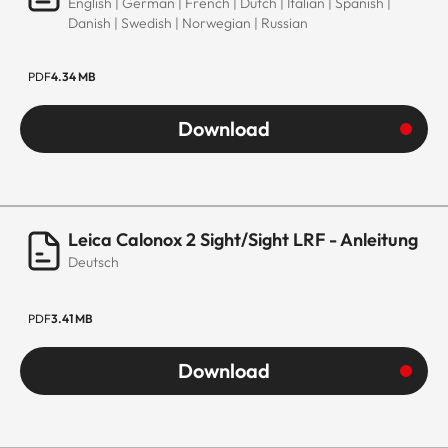
English | German | French | Dutch | Italian | Spanish |
Danish | Swedish | Norwegian | Russian
PDF
4.34 MB
Download
Leica Calonox 2 Sight/Sight LRF - Anleitung
Deutsch
PDF
3.41 MB
Download