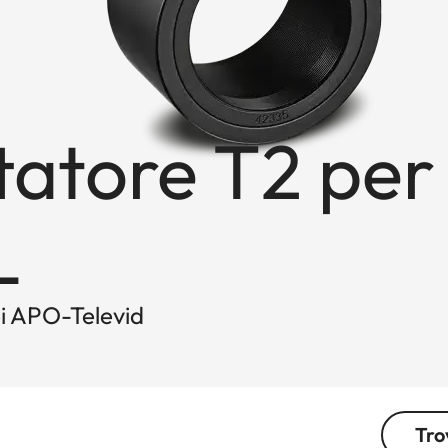
tatore T2 per
L
pi APO-Televid
Tro