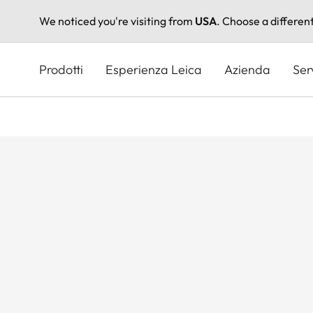
We noticed you're visiting from
USA
. Choose a differen
Salta
al
Prodotti
Esperienza Leica
Azienda
Ser
contenuto
principale