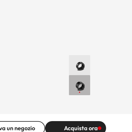
va un negozio
Acquista ora