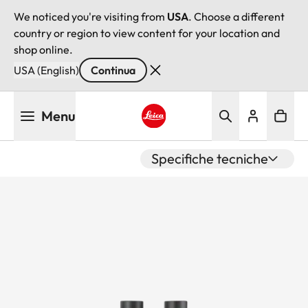
We noticed you're visiting from
USA
. Choose a different
country or region to view content for your location and
shop online.
USA (English)
Continua
Salta
Menu
al
contenuto
Leica logo - Home
principale
Specifiche tecniche