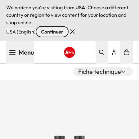
We noticed you're visiting from
USA
. Choose a different
country or region to view content for your location and
shop online.
USA (English)
Continuer
Aller
Menu
au
contenu
Leica logo - Home
principal
Fiche technique