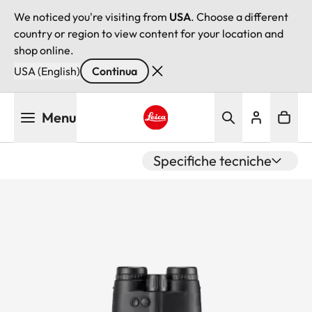
We noticed you're visiting from
USA
. Choose a different
country or region to view content for your location and
shop online.
USA (English)
Continua
Salta
Menu
al
contenuto
Leica logo - Home
principale
Specifiche tecniche