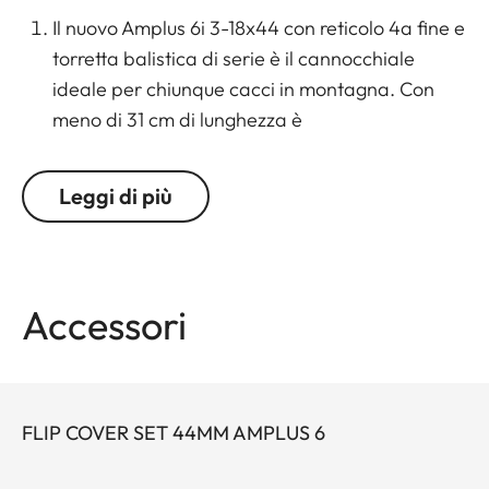
Il nuovo Amplus 6i 3-18x44 con reticolo 4a fine e
torretta balistica di serie è il cannocchiale
ideale per chiunque cacci in montagna. Con
meno di 31 cm di lunghezza è
straordinariamente compatto, perfetto per il
montaggio per esempio su un monocolpo
Leggi di più
basculante. Grazie alla compattezza, alla
versatilità dell’ingrandimento, al correttore di
parallasse, alla meccanica in metallo
estremamente affidabile, al reticolo sottile
Accessori
illuminabile e alla torretta balistica di serie,
questa ottica è probabilmente il massimo per la
caccia al camoscio.
FLIP COVER SET 44MM AMPLUS 6