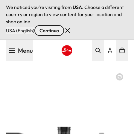
We noticed you're visiting from
USA
. Choose a different
country or region to view content for your location and
shop online.
USA (English)
Continua
Salta
Menu
al
contenuto
Leica logo - Home
principale