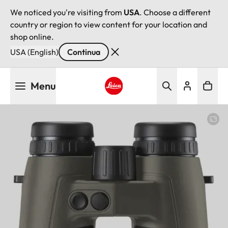
We noticed you're visiting from
USA
. Choose a different
country or region to view content for your location and
shop online.
USA (English)
Continua
Salta
Menu
al
contenuto
Leica logo - Home
principale