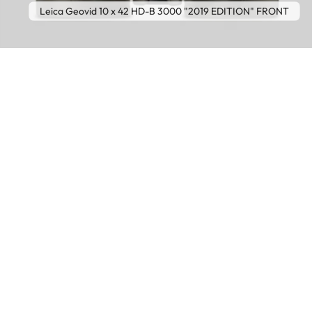
Leica Geovid 10 x 42 HD-B 3000 "2019 EDITION" FRONT