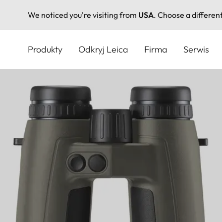
We noticed you're visiting from
USA
. Choose a differen
Przejdź
do
Produkty
Odkryj Leica
Firma
Serwis
treści