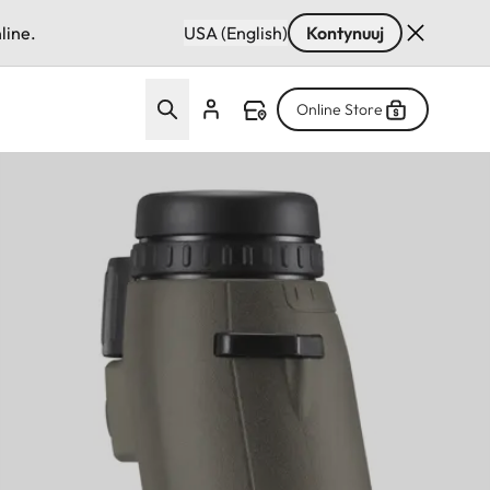
line.
USA (English)
Kontynuuj
Online Store