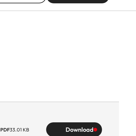
Download
PDF
33.01 KB