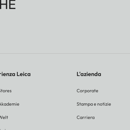
HE
rienza Leica
L'azienda
Stores
Corporate
 Akademie
Stampa e notizie
Welt
Carriera