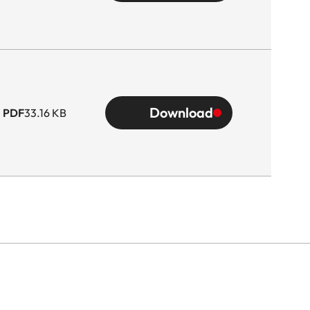
Download
PDF
33.16 KB