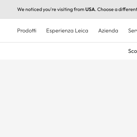
We noticed you're visiting from
USA
. Choose a differen
Salta
al
Prodotti
Esperienza Leica
Azienda
Ser
contenuto
principale
Sco