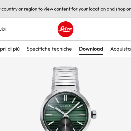
t country or region to view content for your location and shop on
vizi
Leica logo - Home
pri di più
Specifiche tecniche
Download
Acquista