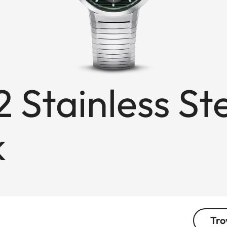
 Stainless St
k
Tro