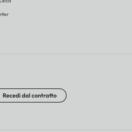
 Leica
tter
Recedi dal contratto