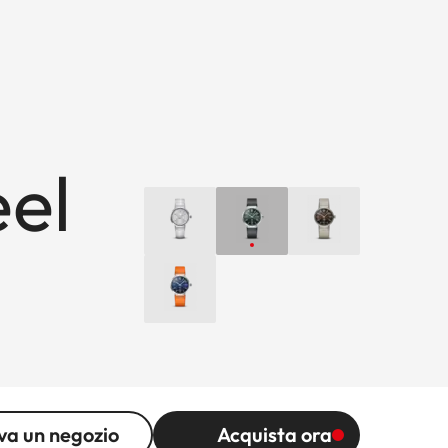
eel
va un negozio
Acquista ora