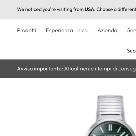
We noticed you're visiting from
USA
. Choose a differen
Salta
al
Prodotti
Esperienza Leica
Azienda
Ser
contenuto
principale
Scop
Avviso importante:
Attualmente i tempi di conseg