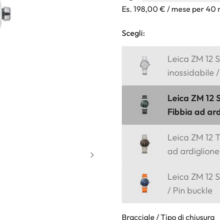
Es. 198,00 € / mese per 40 
Scegli:
Leica ZM 12 S
inossidabile 
Leica ZM 12 
Fibbia ad ard
Leica ZM 12 T
ad ardiglione
Leica ZM 12 S
/ Pin buckle
Bracciale / Tipo di chiusura