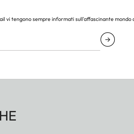
onico “Red Dot”, unendo qualità e comfort a un design
il vi tengono sempre informati sull'affascinante mondo d
HE