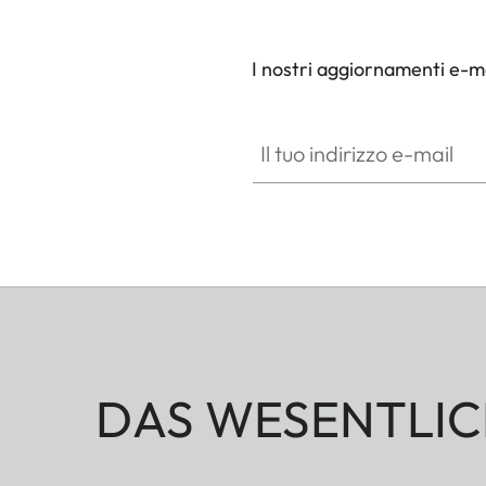
cambiare il cinturino senza fatica premendo l'ic
senza tempo.
I nostri aggiornamenti e-ma
Il tuo indirizzo e-mail
DAS WESENTLIC