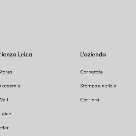
rienza Leica
L'azienda
Stores
Corporate
 Akademie
Stampa e notizie
Welt
Carriera
 Leica
tter