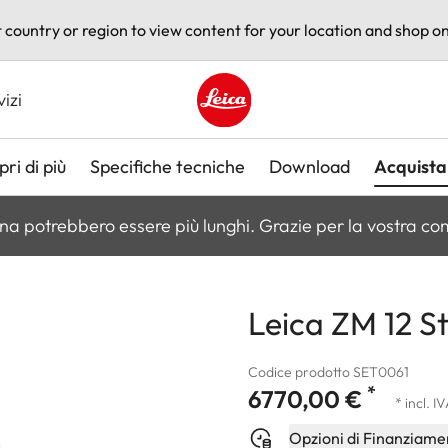
t country or region to view content for your location and shop on
vizi
Leica logo - Home
ri di più
Specifiche tecniche
Download
Acquista
na potrebbero essere più lunghi. Grazie per la vostra c
Leica ZM 12 St
Codice prodotto SET0061
*
6770,00 €
* incl. I
Opzioni di Finanziame