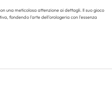
 con una meticolosa attenzione ai dettagli. Il suo gioco
iva, fondendo l'arte dell'orologeria con l'essenza
3002, sviluppato in collaborazione con gli specialisti
etraggio preciso con una riserva di carica di 60 ore,
cisione ottimale.
 tecniche di finitura, il calibro dello ZM 12 è
sistente all'acqua fino a 100 metri, con un'attenzione
 del tempo.
a svizzera di grado A, le lancette e gli indici dello
ualsiasi luce.
 dell'obiettivo di una fotocamera Leica, consente di