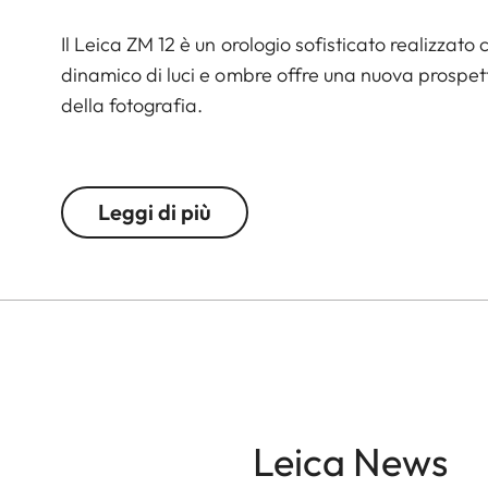
Il Leica ZM 12 è un orologio sofisticato realizzato
dinamico di luci e ombre offre una nuova prospett
della fotografia.
Lo ZM 12 è animato dal calibro Leica Boutique LA-
svizzeri del movimento Chronode. Offre un cronom
Leggi di più
misurata in cinque posizioni per garantire una pre
Con 38 rubini accuratamente incastonati e raffinate
alloggiato in una cassa in acciaio inossidabile re
particolare alle funzioni classiche di misurazione
Lucidate, diamantate e riempite con Super-LumiNov
ZM 12 lo rendono un orologio da apprezzare con q
Leica News
Il sistema Leica Easy Change, ispirato all'innesto