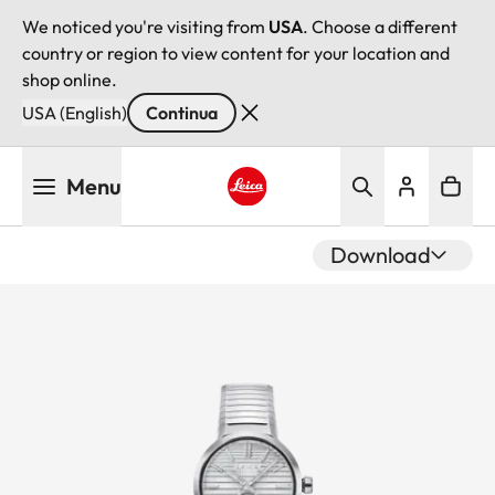
We noticed you're visiting from
USA
. Choose a different
country or region to view content for your location and
shop online.
USA (English)
Continua
Salta
Menu
al
contenuto
Leica logo - Home
principale
Download