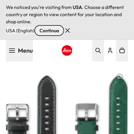
We noticed you're visiting from
USA
. Choose a different
country or region to view content for your location and
shop online.
USA (English)
Continua
Salta
Menu
al
contenuto
Leica logo - Home
principale