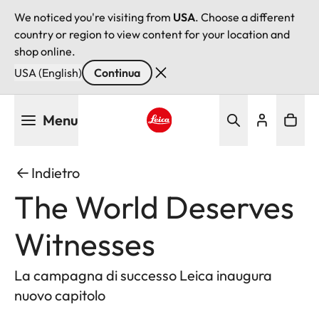
We noticed you're visiting from
USA
. Choose a different
country or region to view content for your location and
shop online.
USA (English)
Continua
Salta
Menu
al
contenuto
Leica logo - Home
principale
Indietro
The World Deserves
Witnesses
La campagna di successo Leica inaugura
nuovo capitolo