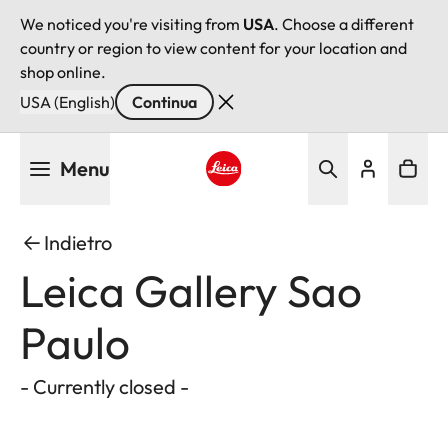
We noticed you're visiting from
USA
. Choose a different
country or region to view content for your location and
shop online.
USA (English)
Continua
Salta
Menu
al
contenuto
Leica logo - Home
principale
Indietro
Leica Gallery Sao
Paulo
- Currently closed -