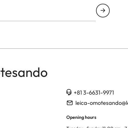
otesando
+81 3-6631-9971
leica-omotesando@l
Opening hours