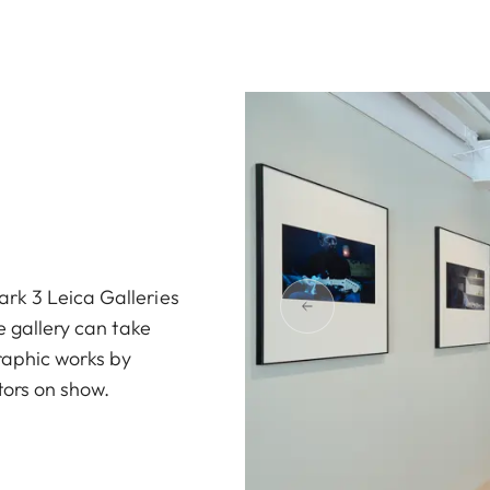
rk 3 Leica Galleries
e gallery can take
graphic works by
tors on show.