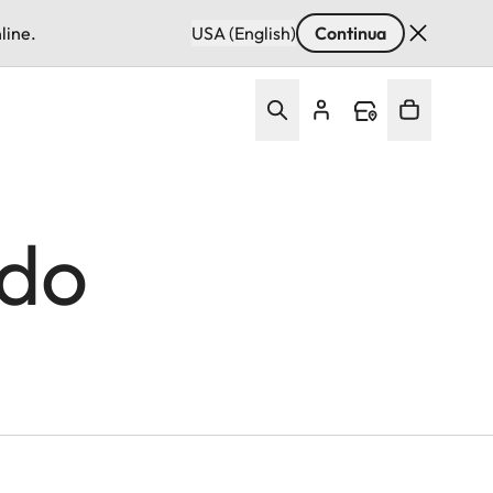
line.
USA (English)
Continua
ndo