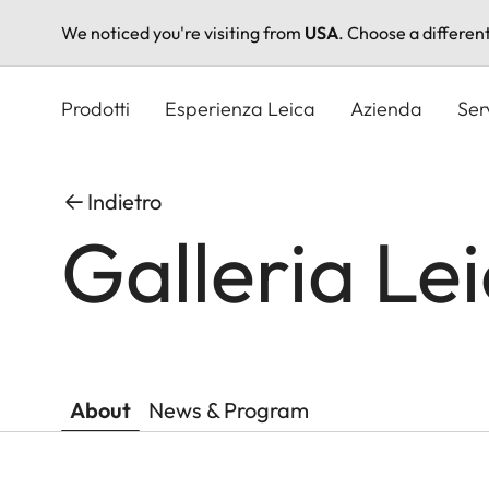
We noticed you're visiting from
USA
. Choose a differen
Salta
al
Prodotti
Esperienza Leica
Azienda
Ser
contenuto
principale
Indietro
Galleria L
About
News & Program