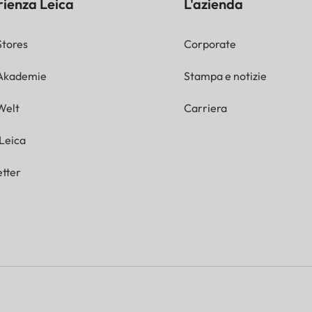
rienza Leica
L'azienda
Stores
Corporate
 Akademie
Stampa e notizie
Welt
Carriera
 Leica
tter