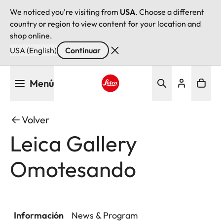
We noticed you're visiting from
USA
. Choose a different
country or region to view content for your location and
shop online.
USA (English)
Continuar
Pasar
Menú
al
contenido
Leica logo - Home
principal
Volver
Leica Gallery
Omotesando
Información
News & Program