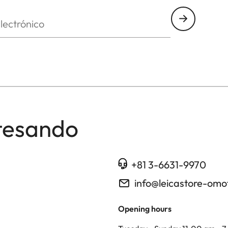
nico
tesando
+81 3-6631-9970
info@leicastore-om
Opening hours