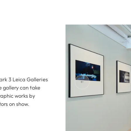
rk 3 Leica Galleries
e gallery can take
graphic works by
tors on show.