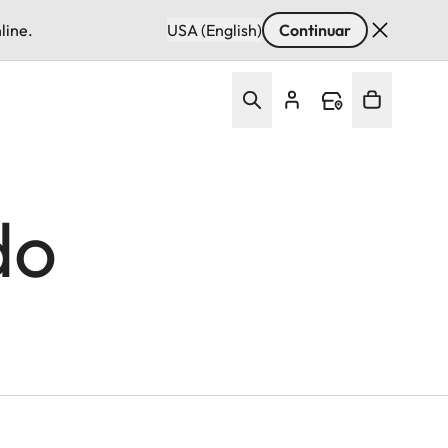
line.
USA (English)
Continuar
do