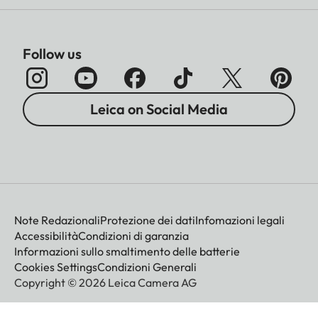
Spazio colore
sRGB
Follow us
Mirino/Monitor
Mirino
Telemetro a cornice
Leica on Social Media
luminosa grande e
luminoso con
correzione automatica
della parallasse,
regolato su -0,5
diottrie; disponibili
Note Redazionali
Protezione dei dati
Infomazioni legali
lentine di correzione
Accessibilità
Condizioni di garanzia
Informazioni sullo smaltimento delle batterie
diottrica da -3 a +3
Cookies Settings
Condizioni Generali
diottrie.
Copyright © 2026 Leica Camera AG
Visualizzazione
Display digitale a