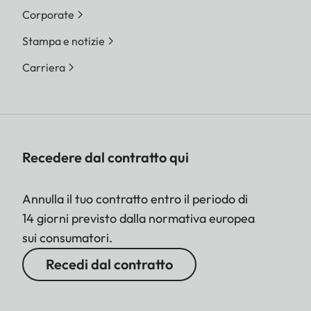
basato su L-DNG e L-
Corporate
JPG)
Stampa e notizie
Dimensione file
DNG™
Carriera
L-DNG circa 70–120
MB | M-DNG circa 40–
70 MB| S-DNG
circa 20–40 MB
JPG
Recedere dal contratto qui
L-JPG circa 15–30 MB |
M-JPG circa 9–18 MB |
Annulla il tuo contratto entro il periodo di
S-JPG circa 5–9 MB
14 giorni previsto dalla normativa europea
JPG: dipende
sui consumatori.
dalla
risoluzione e dai
Recedi dal contratto
contenuti dell’immagine
Profondità di colore
DNG™: 14 bit, JPG: 8 bit