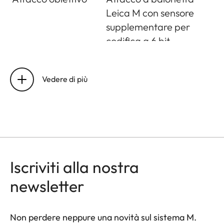
Leica M con sensore
supplementare per
codifica a 6 bit
Condizioni
Da 0°C a +40°C
d’esercizio
Vedere di più
Interfacce
Slitta porta accessori
ISO con contatti
aggiuntivi per i flash
Leica e il mirino Leica
Visoflex 2 (disponibile
Iscriviti alla nostra
come accessorio), USB
newsletter
3.1 Gen1 tipo C
Filettatura per
A 1⁄4 DIN 4503 (1⁄4”)
Non perdere neppure una novità sul sistema M.