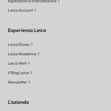
6328 Pixel | M-DNG
Riparazioni e manutenzione
36,5 MP 7416 x 4928
Leica Account
Pixel | S-DNG 18,4 MP
5272 x 3498 Pixel
JPG
Esperienza Leica
L-JPG 60,1 MP 9504 x
6320 Pixel | M-JPG
Leica Stores
36,2 MP 7392 x 4896
Leica Akademie
Pixel | S-JPG 18,2 MP
5248 x 3472 Pixel
Leica Welt
Indipendentemente da
Il Blog Leica
formato e risoluzione,
Newsletter
viene sempre utilizzata
tutta l’area del sensore.
Zoom digitale 1,3x e 1,8x
L'azienda
disponibile (sempre