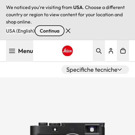
We noticed you're visiting from
USA
. Choose a different
country or region to view content for your location and
shop online.
USA (English)
Continua
Salta
Menu
al
contenuto
Leica logo - Home
principale
Specifiche tecniche