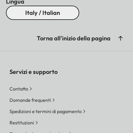
Lingua
Processore
Leica serie Maestro
Italy / Italian
(Maestro III)
Filtro
Filtro selettivo dei colori
Torna all'inizio della pagina
RGB, filtro UV/IR,
nessun filtro passa-
basso
Formati file
DNG™ (
dati non
Servizi e supporto
elaborati, compressi
senza perdite
), DNG +
Contatto
JPG, JPG (DCF, Exif
Domande frequenti
2.30)
Spedizioni e termini di pagamento
Risoluzione foto
DNG™
Restituzioni
L-DNG 60,3 MP 9528 x