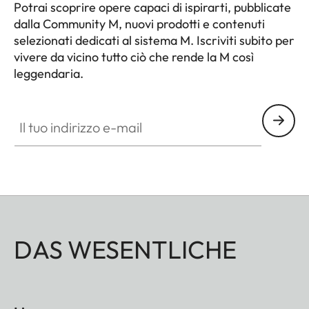
treppiede
in acciaio inox nel
Potrai scoprire opere capaci di ispirarti, pubblicate
fondello
dalla Community M, nuovi prodotti e contenuti
selezionati dedicati al sistema M. Iscriviti subito per
Dimensioni (LxAxP)
139 x 38,5 x 80 mm
vivere da vicino tutto ciò che rende la M così
leggendaria.
Peso
Nero: circa 530 g/455 g
HQ_GEN_M
(con/senza batteria)
Il tuo indirizzo e-mail
Argento: circa 640
g/565 g (con/senza
batteria)
Sensore
Dimensioni del
Sensore CMOS BSI,
DAS WESENTLICHE
sensore
pixel pitch: 3,76 μm, 35
mm: 9528 x 6328
pixel (60,3 MP)