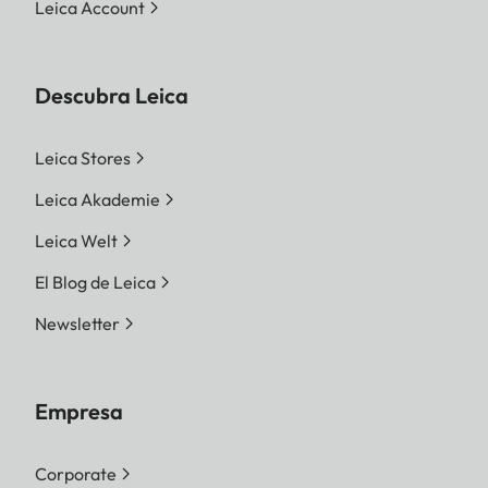
Leica Account
MP 5280 x 3506 Pixel
JPG
Descubra Leica
L-JPG 60,1 MP 9504 x 6320
Leica Stores
píxeles | M-JPG 36,2 MP
7392 x 4896 píxeles | S-JPG
Leica Akademie
18,2 MP 5248 x 3472 píxeles
Leica Welt
Siempre se utilizará toda la
El Blog de Leica
superficie del sensor,
Newsletter
independientemente del
formato y la resolución.
Empresa
Zoom digital 1,3x y 1,8x
disponible (siempre basado
Corporate