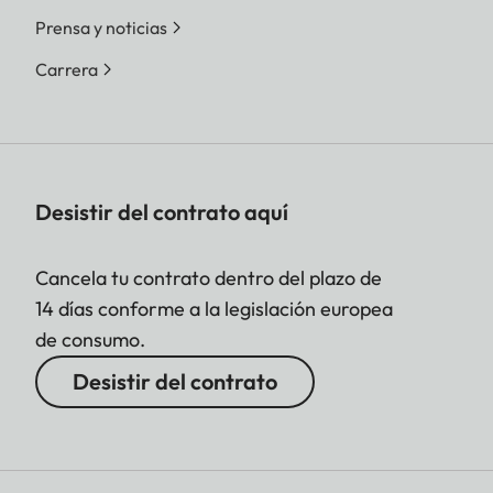
en L-DNG o L-JPG)
Prensa y noticias
Tamaño de
DNG™
Carrera
ficheros
L-DNG aprox. 70–120 MB
| M-DNG aprox. 40–70
MB| S-DNG aprox. 20–40
MB
JPG
Desistir del contrato aquí
L-JPG aprox. 15–30 MB |
M-JPG aprox. 9–18 MB |
Cancela tu contrato dentro del plazo de
S-JPG aprox. 5–9 MB
14 días conforme a la legislación europea
JPG: según la resolución y el
de consumo.
contenido de la imagen
Desistir del contrato
Intensidad de
DNG™: 14 bit, JPG: 8 bit
color