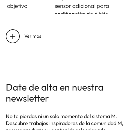
objetivo
sensor adicional para
codificación de 6 bits
Condiciones
0°C to +40°C
operativas
Ver más
Interfaces
Zapata para accesorios
ISO con contactos de
control adicionales para
flashes Leica y visor Leica
Visoflex 2 (accesorio
Date de alta en nuestra
opcional), USB 3.1 Gen1
newsletter
Tipo-C
Rosca para
A 1⁄4 DIN 4503 (1⁄4") con
No te pierdas ni un solo momento del sistema M.
trípode
acero inoxidable en la
Descubre trabajos inspiradores de la comunidad M,
base.