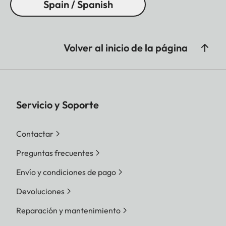
Spain / Spanish
Procesador
Leica Maestro series
(Maestro III)
Filtro
Filtro de color RGB, filtro
Volver al inicio de la página
UV/IR, sin filtro de paso
bajo
Formatos de
DNG™ (datos sin procesar,
Servicio y Soporte
ficheros
compresión sin pérdidas),
DNG + JPG, JPG (DCF,
Contactar
Exif 2.30)
Preguntas frecuentes
Resolución de
DNG™
Envío y condiciones de pago
imagen
Devoluciones
L-DNG 60,3 MP 9528 x 6328
Pixel | M-DNG 36,5 MP 7416
Reparación y mantenimiento
x 4928 Pixel | S-DNG 18,5