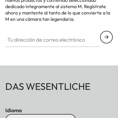
nuevos productos y contenido seleccionado
dedicado íntegramente al sistema M. Regístrate
Dimensiones
ahora y mantente al tanto de lo que convierte a la
139 x 38,5 x 80 mm
M en una cámara tan legendaria.
(
AnxAlxPr
)
HQ_GEN_M
Peso
Negro: aprox. 530 g/455 g
Tu dirección de correo electrónico
(con/sin batería)
Plata: aprox. 640 g/565 g
(con/sin batería)
Sensor
DAS WESENTLICHE
Tamaño del
Sensor CMOS BSI,
sensor
distancia entre píxeles:
3,76 μm, 35 mm: 9528 x
6328 píxeles (60,3 MP)
Idioma