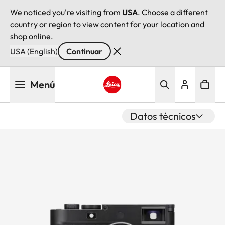
We noticed you're visiting from
USA
. Choose a different
country or region to view content for your location and
shop online.
USA (English)
Continuar
Pasar
Menú
al
contenido
Leica logo - Home
principal
Datos técnicos