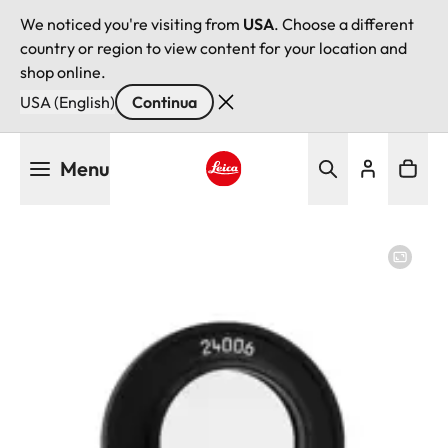
We noticed you're visiting from
USA
. Choose a different
country or region to view content for your location and
shop online.
USA (English)
Continua
Salta
Menu
al
contenuto
Leica logo - Home
principale