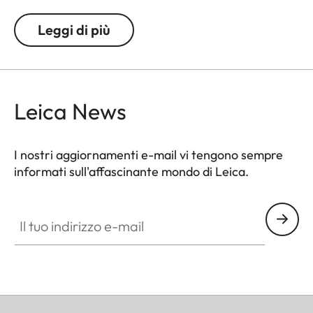
gradazioni di +/- 0.5, 1, 1.5, 2 e 3 diottrie, tendendo
conto che il mirino della M è pre-tarato su una
Leggi di più
correzione di - 0.5 in modo da favorire la visuale
sulle medie distanze.
Leica News
I nostri aggiornamenti e-mail vi tengono sempre
informati sull'affascinante mondo di Leica.
Il tuo indirizzo e-mail