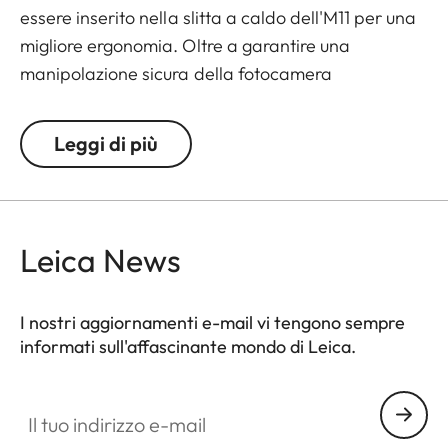
essere inserito nella slitta a caldo dell'M11 per una
migliore ergonomia. Oltre a garantire una
manipolazione sicura della fotocamera
(soprattutto durante le riprese con una sola mano),
il supporto per il pollice consente anche tempi di
Leggi di più
esposizione più lunghi. Grazie al suo design
elegante e alla finitura in vernice nera, il
poggiapolsi si fonde con l'M11 in un'unica entità
visiva.
Leica News
I nostri aggiornamenti e-mail vi tengono sempre
informati sull'affascinante mondo di Leica.
Il tuo indirizzo e-mail