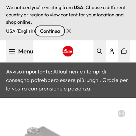
We noticed you're visiting from
USA
. Choose a different
country or region to view content for your location and
shop online.
USA (English)
Continua
Salta
Menu
al
contenuto
Leica logo - Home
principale
Avviso importante:
Attualmente i tempi di
consegna potrebbero essere più lunghi. Grazie per
la vostra comprensione e pazienza.