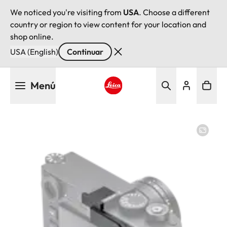
We noticed you're visiting from
USA
. Choose a different
country or region to view content for your location and
shop online.
USA (English)
Continuar
Pasar
Menú
al
contenido
Leica logo - Home
principal