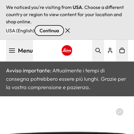
We noticed you're visiting from
USA
. Choose a different
country or region to view content for your location and
shop online.
USA (English)
Continua
Salta
Menu
al
contenuto
Leica logo - Home
principale
Avviso importante:
Attualmente i tempi di
consegna potrebbero essere più lunghi. Grazie per
la vostra comprensione e pazienza.