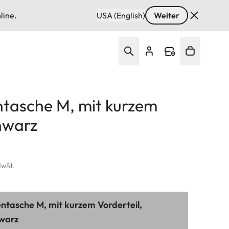
line.
USA (English)
Weiter
ntasche M, mit kurzem
chwarz
MwSt.
ntasche M, mit kurzem Vorderteil,
hwarz