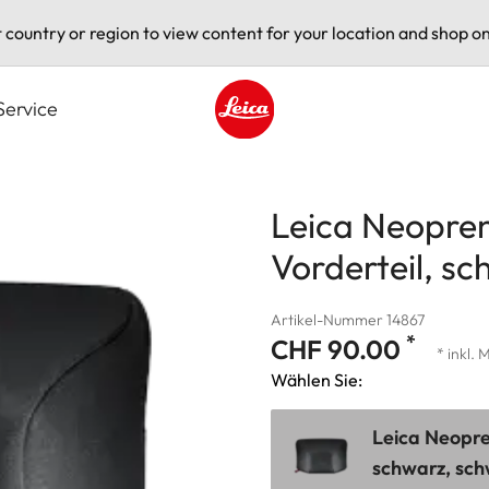
t country or region to view content for your location and shop on
Service
Leica logo - Home
Leica Neopre
Vorderteil, s
Artikel-Nummer 14867
*
CHF 90.00
* inkl. 
Wählen Sie:
Leica Neopre
schwarz, sc