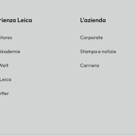
rienza Leica
L'azienda
Stores
Corporate
 Akademie
Stampa e notizie
Welt
Carriera
 Leica
tter