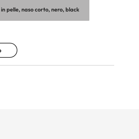
in pelle, naso corto, nero, black
o