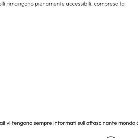
trolli rimangono pienamente accessibili, compresa la
 di accedere velocemente alla batteria e alla scheda
il vi tengono sempre informati sull'affascinante mondo d