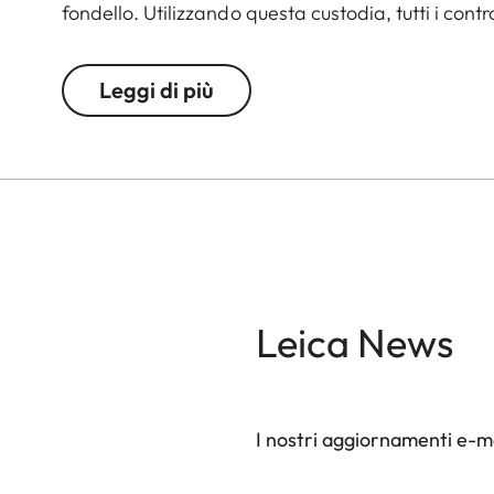
fondello. Utilizzando questa custodia, tutti i con
parte sottostante della fotocamera, permettendo
di memoria.
Leggi di più
Leica News
I nostri aggiornamenti e-ma