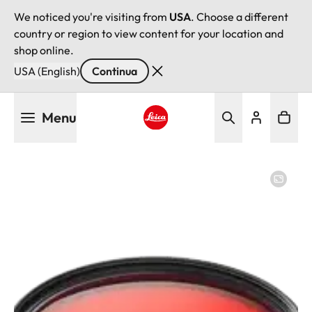
We noticed you're visiting from
USA
. Choose a different
country or region to view content for your location and
shop online.
USA (English)
Continua
Salta
Menu
al
contenuto
Leica logo - Home
principale