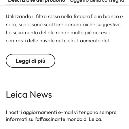
Utilizzando il filtro rosso nella fotografia in bianco e
nero, si possono scattare panoramiche suggestive.
Lo scurimento del blu rende molto più accesi i
contrasti delle nuvole nel cielo. L’aumento del
contrasto delle tonalità verdi, inoltre, rende i
paesaggi particolarmente vividi. Il filtro rosso è
Leggi di più
perfetto anche per la fotografia ritrattistica,
perché produce un effetto levigante sulla
carnagione.
Leica News
I nostri aggiornamenti e-mail vi tengono sempre
informati sull'affascinante mondo di Leica.