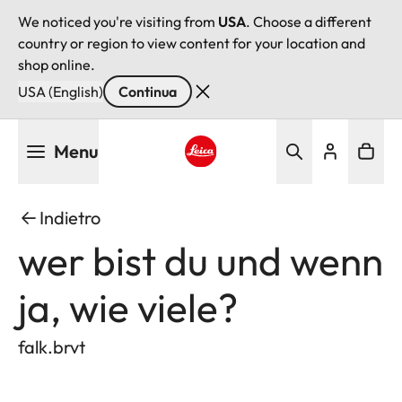
We noticed you're visiting from
USA
. Choose a different
country or region to view content for your location and
shop online.
USA (English)
Continua
Salta
Menu
al
contenuto
Leica logo - Home
principale
Indietro
wer bist du und wenn
ja, wie viele?
falk.brvt